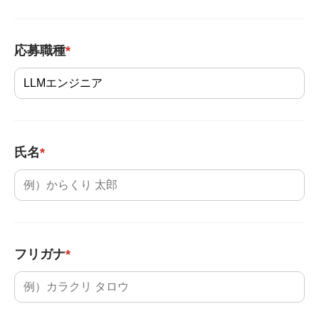
応募職種
*
氏名
*
フリガナ
*