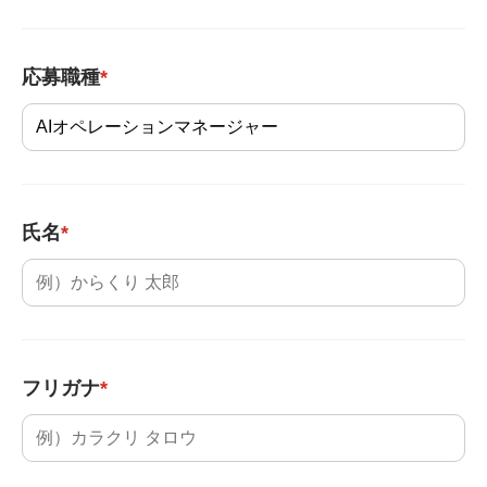
応募職種
*
氏名
*
フリガナ
*