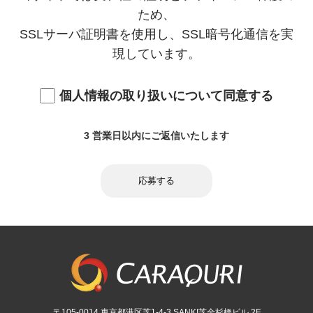
とおりです。
ため、
（１）当社提供サービスの利用状況の把握
SSLサーバ証明書を使用し、SSL暗号化通信を実
現しています。
（２）当社及び当社パートナー企業の提供サービ
スの広告宣伝、マーケティング、情報提供
個人情報の取り扱いについて同意する
（３）問い合わせ内容の確認および問い合わせへ
の回答
3 営業日以内にご返信いたします
（４）採用に関する事務連絡、選考
応募する
３．個人情報利用の制限
当社は、あらかじめご本人の同意を得ず、利用目
的の達成に必要な範囲を超えて個人情報を取扱う
ことはありません。ただし、次の場合はこの限り
〒105-0014 東京都港区芝1-4-3 SANKI芝金杉橋ビル 2F