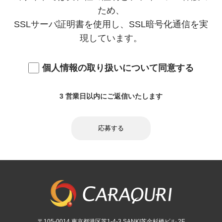
とおりです。
ため、
（１）当社提供サービスの利用状況の把握
SSLサーバ証明書を使用し、SSL暗号化通信を実
現しています。
（２）当社及び当社パートナー企業の提供サービ
スの広告宣伝、マーケティング、情報提供
個人情報の取り扱いについて同意する
（３）問い合わせ内容の確認および問い合わせへ
の回答
3 営業日以内にご返信いたします
（４）採用に関する事務連絡、選考
応募する
３．個人情報利用の制限
当社は、あらかじめご本人の同意を得ず、利用目
的の達成に必要な範囲を超えて個人情報を取扱う
ことはありません。ただし、次の場合はこの限り
〒105-0014 東京都港区芝1-4-3 SANKI芝金杉橋ビル 2F