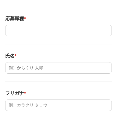
応募職種
*
氏名
*
フリガナ
*