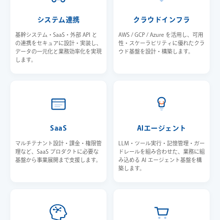
システム連携
クラウドインフラ
基幹システム・SaaS・外部 API と
AWS / GCP / Azure を活用し、可用
の連携をセキュアに設計・実装し、
性・スケーラビリティに優れたクラ
データの一元化と業務効率化を実現
ウド基盤を設計・構築します。
します。
SaaS
AIエージェント
マルチテナント設計・課金・権限管
LLM・ツール実行・記憶管理・ガー
理など、SaaS プロダクトに必要な
ドレールを組み合わせた、業務に組
基盤から事業展開まで支援します。
み込める AI エージェント基盤を構
築します。