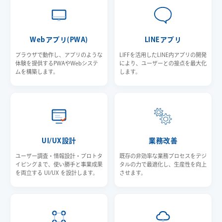
Webアプリ(PWA)
LINEアプリ
ブラウザで動作し、アプリのような
LIFFを活用したLINE内アプリの開発
体験を提供するPWAやWebシステ
により、ユーザーとの接点を最大化
ムを構築します。
します。
UI/UX設計
業務改善
ユーザー調査・情報設計・プロトタ
既存の非効率な業務プロセスをデジ
イピングまで、使い勝手と事業成果
タルの力で最適化し、生産性を向上
を両立する UI/UX を設計します。
させます。