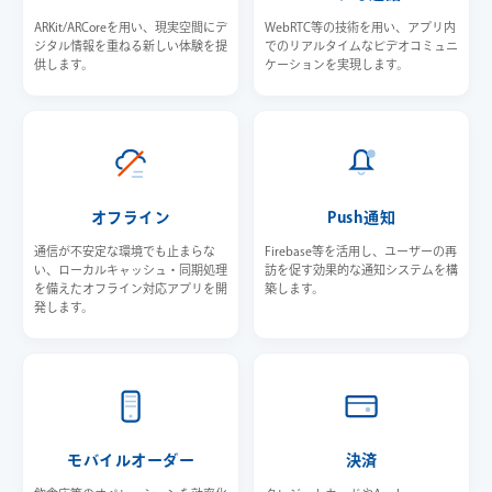
ARKit/ARCoreを用い、現実空間にデ
WebRTC等の技術を用い、アプリ内
ジタル情報を重ねる新しい体験を提
でのリアルタイムなビデオコミュニ
供します。
ケーションを実現します。
オフライン
Push通知
通信が不安定な環境でも止まらな
Firebase等を活用し、ユーザーの再
い、ローカルキャッシュ・同期処理
訪を促す効果的な通知システムを構
を備えたオフライン対応アプリを開
築します。
発します。
モバイルオーダー
決済