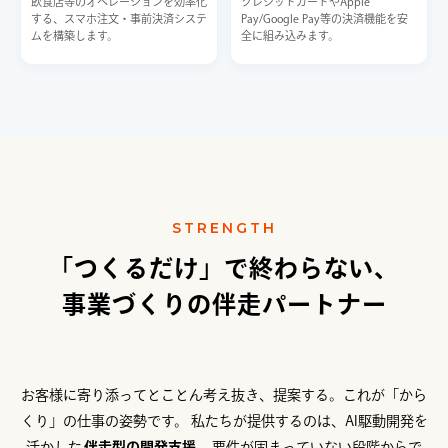
飲食店等のオペレーションを効率化
クレジットカードやApple
する、スマホ注文・事前決済システ
Pay/Google Pay等の決済機能を安
ムを構築します。
全に組み込みます。
STRENGTH
「つくるだけ」で終わらない、
事業づくりの伴走パートナー
お客様に寄り添ってとことん考え抜き、提案する。これが「から
くり」の仕事の姿勢です。
私たちが提供するのは、AI駆動開発を
活かした
伴走型の開発支援
。要件が固まっていない段階からで