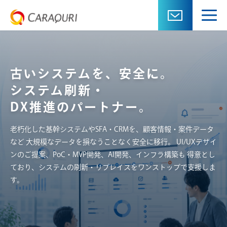
実績
古いシステムを、安全に。
事例
システム刷新・
DX推進のパートナー。
サービス一覧
老朽化した基幹システムやSFA・CRMを、顧客情報・案件データ
お客様の声
など
大規模なデータを損なうことなく安全に移行。
UI/UXデザイ
ンのご提案、PoC・MVP開発、AI開発、インフラ構築も
得意とし
よくある質問
ており、システムの刷新・リプレイスをワンストップで支援しま
す。
お問い合わせ