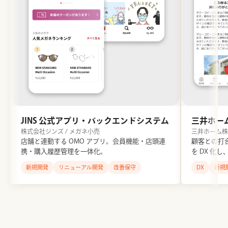
JINS 公式アプリ・バックエンドシステム
三井ホー
株式会社ジンズ / メガネ小売
三井ホーム株式
店舗と連動する OMO アプリ。会員機能・店頭連
顧客との打
携・購入履歴管理を一体化。
を DX 化
新規開発
リニューアル開発
改善保守
DX
新規